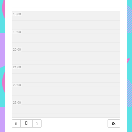
com
soluções
18:00
pacificadoras
para
os
19:00
problemas
verificados
20:00
no
instituto,
bem
21:00
como
propor
22:00
diretrizes
e
ações
23:00
para
a
prevenção
e