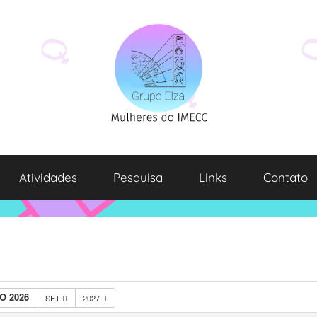
Atividades
Pesquisa
Links
Contato
O 2026
SET
2027