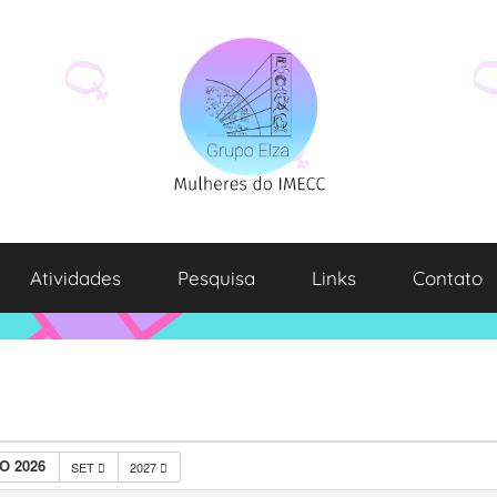
Atividades
Pesquisa
Links
Contato
O 2026
SET
2027