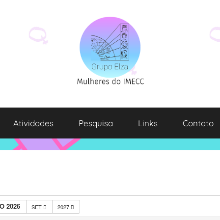
Atividades
Pesquisa
Links
Contato
O 2026
SET
2027