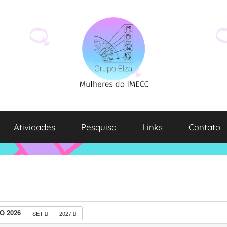
Atividades
Pesquisa
Links
Contato
O 2026
SET
2027