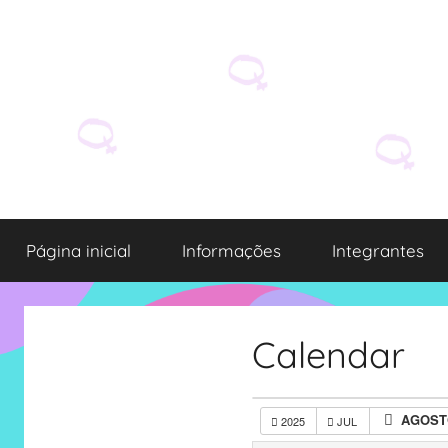
Pular
para
o
conteúdo
Grupo
O
grupo
Página inicial
Informações
Integrantes
Elza
Elza
é
formado
por
Calendar
alunas,
funcionárias
e
AGOST
2025
JUL
professoras