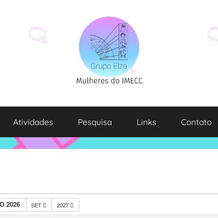
Atividades
Pesquisa
Links
Contato
O 2026
SET
2027