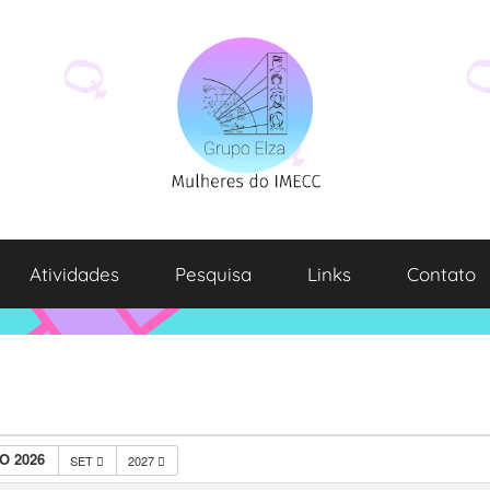
Atividades
Pesquisa
Links
Contato
O 2026
SET
2027