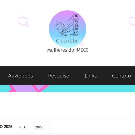
Atividades
Pesquisa
Links
Contato
O 2026
SET
2027