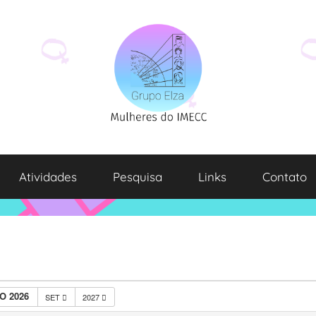
Atividades
Pesquisa
Links
Contato
O 2026
SET
2027