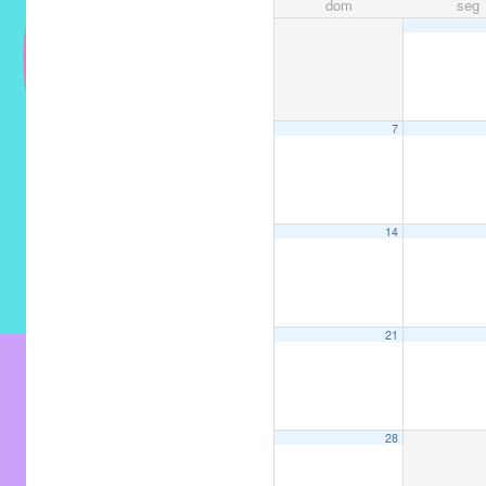
dom
seg
do
IMECC
e
tem
como
7
atribuição
implementar
mecanismos
14
que
proporcionem
o
fortalecimento
21
dos
vínculos
sociais
e
28
profissionais