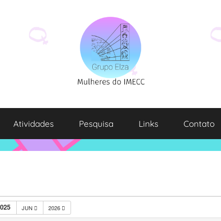
Atividades
Pesquisa
Links
Contato
025
JUN
2026