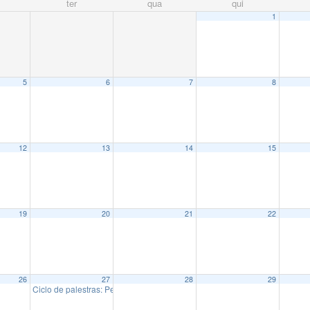
ter
qua
qui
1
5
6
7
8
12
13
14
15
19
20
21
22
26
27
28
29
Ciclo de palestras: Pesquisadoras do IMECC
13:00