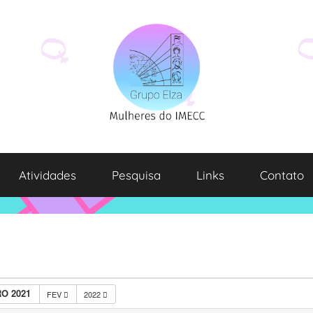
Atividades
Pesquisa
Links
Contato
O 2021
FEV
2022