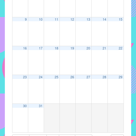
implementar
mecanismos
9
10
11
12
13
14
15
que
proporcionem
o
fortalecimento
16
17
18
19
20
21
22
dos
vínculos
sociais
e
23
24
25
26
27
28
29
profissionais
entre
alunos,
professores
30
31
e
funcionários
do
IMECC,