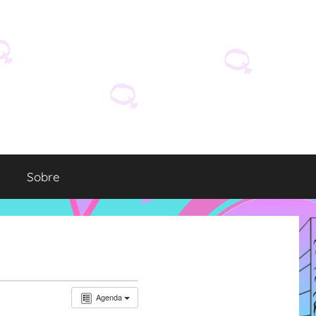
Sobre
Agenda