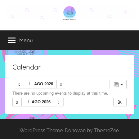
Pular
para
o
Grupo
O
conteúdo
grupo
Menu
Elza
Elza
é
formado
por
Calendar
alunas,
funcionárias
AGO 2026
e
There are no upcoming events to display at this time.
professoras
do
AGO 2026
IMECC
e
tem
WordPress Theme: Donovan by ThemeZee.
como
atribuição