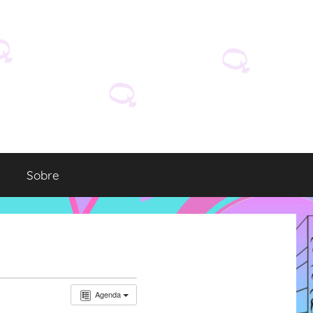
Sobre
Agenda