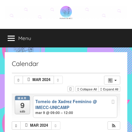
Pular
para
o
Grupo
O
conteúdo
grupo
Menu
Elza
Elza
é
formado
por
Calendar
alunas,
funcionárias
MAR 2024
e
Collapse All
Expand All
professoras
do
MAR
Torneio de Xadrez Feminino
@
9
IMECC
IMECC-UNICAMP
e
sáb
mar 9 @ 09:00 – 12:00
tem
como
MAR 2024
atribuição