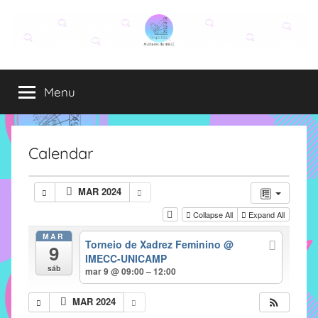
Pular
para
o
Grupo
O
conteúdo
grupo
Menu
Elza
Elza
é
formado
por
Calendar
alunas,
funcionárias
MAR 2024
e
Collapse All
Expand All
professoras
do
MAR
Torneio de Xadrez Feminino
@
9
IMECC
IMECC-UNICAMP
e
sáb
mar 9 @ 09:00 – 12:00
tem
como
MAR 2024
atribuição