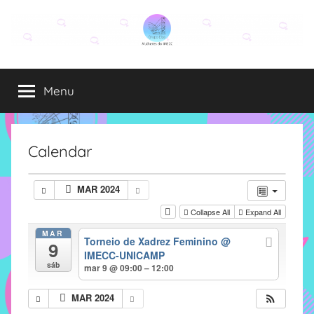
Pular
para
o
Grupo
O
conteúdo
grupo
Menu
Elza
Elza
é
formado
por
Calendar
alunas,
funcionárias
MAR 2024
e
Collapse All
Expand All
professoras
do
MAR
Torneio de Xadrez Feminino
@
9
IMECC
IMECC-UNICAMP
e
sáb
mar 9 @ 09:00 – 12:00
tem
como
MAR 2024
atribuição