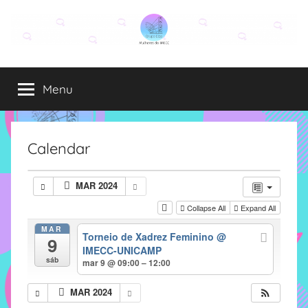
Pular
para
o
Grupo
O
conteúdo
grupo
Menu
Elza
Elza
é
formado
por
Calendar
alunas,
funcionárias
MAR 2024
e
Collapse All
Expand All
professoras
do
MAR
Torneio de Xadrez Feminino
@
9
IMECC
IMECC-UNICAMP
e
sáb
mar 9 @ 09:00 – 12:00
tem
como
MAR 2024
atribuição