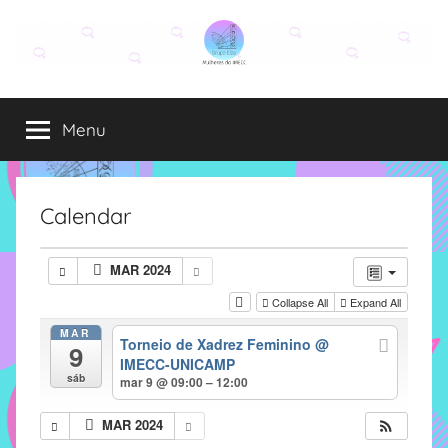
Pular
para
o
Grupo
O
conteúdo
grupo
Menu
Elza
Elza
é
formado
por
Calendar
alunas,
funcionárias
MAR 2024
e
Collapse All
Expand All
professoras
do
MAR
Torneio de Xadrez Feminino
@
9
IMECC
IMECC-UNICAMP
e
sáb
mar 9 @ 09:00 – 12:00
tem
como
MAR 2024
atribuição