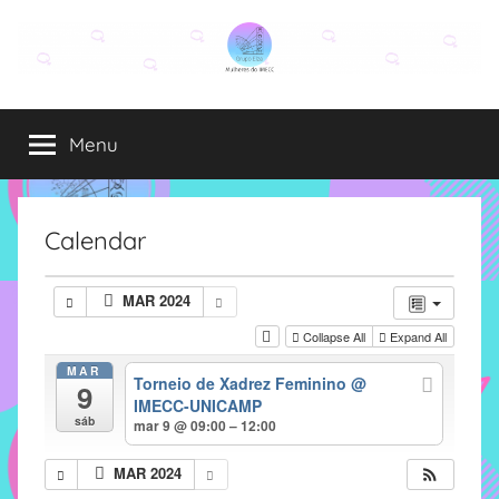
Pular
para
o
Grupo
O
conteúdo
grupo
Menu
Elza
Elza
é
formado
por
Calendar
alunas,
funcionárias
MAR 2024
e
Collapse All
Expand All
professoras
do
MAR
Torneio de Xadrez Feminino
@
9
IMECC
IMECC-UNICAMP
e
sáb
mar 9 @ 09:00 – 12:00
tem
como
MAR 2024
atribuição