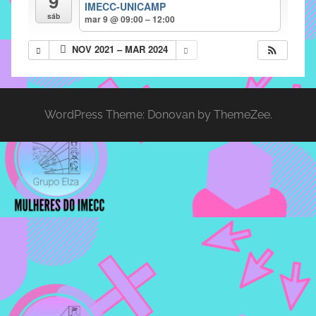
9
IMECC-UNICAMP
implementar
sáb
mar 9 @ 09:00 – 12:00
mecanismos
NOV 2021 – MAR 2024
que
proporcionem
o
fortalecimento
WordPress Theme: Donovan by ThemeZee.
dos
vínculos
sociais
e
profissionais
entre
alunos,
professores
e
funcionários
do
IMECC,