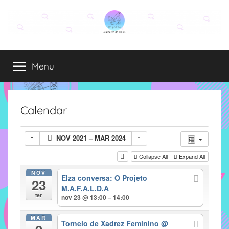
Pular
para
o
Grupo
O
conteúdo
grupo
Menu
Elza
Elza
é
formado
por
Calendar
alunas,
funcionárias
NOV 2021 – MAR 2024
e
professoras
Collapse All
Expand All
do
NOV
Elza conversa: O Projeto
IMECC
23
M.A.F.A.L.D.A
e
ter
nov 23 @ 13:00 – 14:00
tem
como
MAR
Torneio de Xadrez Feminino
@
atribuição