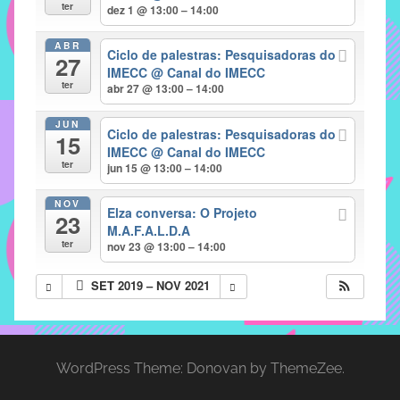
com
ter
dez 1 @ 13:00 – 14:00
soluções
ABR
pacificadoras
Ciclo de palestras: Pesquisadoras do
27
para
IMECC
@ Canal do IMECC
ter
abr 27 @ 13:00 – 14:00
os
problemas
JUN
Ciclo de palestras: Pesquisadoras do
verificados
15
IMECC
@ Canal do IMECC
no
ter
jun 15 @ 13:00 – 14:00
instituto,
bem
NOV
Elza conversa: O Projeto
23
como
M.A.F.A.L.D.A
propor
ter
nov 23 @ 13:00 – 14:00
diretrizes
SET 2019 – NOV 2021
e
ações
para
a
WordPress Theme: Donovan by ThemeZee.
prevenção
e