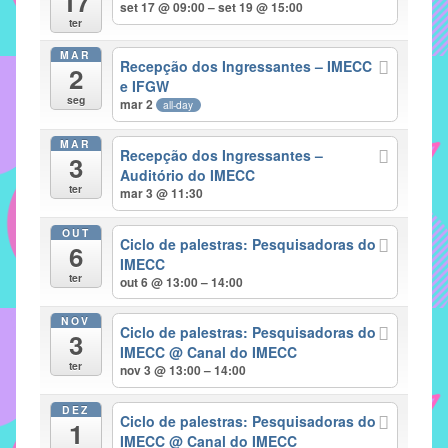
17
set 17 @ 09:00 – set 19 @ 15:00
implementar
ter
mecanismos
MAR
Recepção dos Ingressantes – IMECC
2
que
e IFGW
proporcionem
seg
mar 2
all-day
o
fortalecimento
MAR
Recepção dos Ingressantes –
3
dos
Auditório do IMECC
ter
vínculos
mar 3 @ 11:30
sociais
OUT
e
Ciclo de palestras: Pesquisadoras do
6
IMECC
profissionais
ter
out 6 @ 13:00 – 14:00
entre
alunos,
NOV
Ciclo de palestras: Pesquisadoras do
professores
3
IMECC
@ Canal do IMECC
e
ter
nov 3 @ 13:00 – 14:00
funcionários
do
DEZ
Ciclo de palestras: Pesquisadoras do
1
IMECC,
IMECC
@ Canal do IMECC