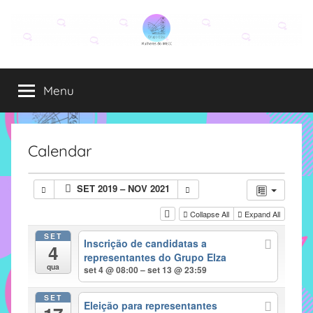
Pular
para
o
Grupo
O
conteúdo
grupo
Menu
Elza
Elza
é
formado
por
Calendar
alunas,
funcionárias
SET 2019 – NOV 2021
e
professoras
Collapse All
Expand All
do
SET
Inscrição de candidatas a
IMECC
4
representantes do Grupo Elza
e
qua
set 4 @ 08:00 – set 13 @ 23:59
tem
como
SET
Eleição para representantes
atribuição