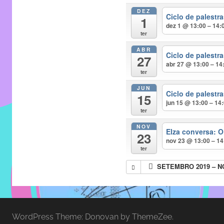
entre
DEZ
alunos,
Ciclo de palest
1
dez 1 @ 13:00 – 14:
professores
ter
e
ABR
funcionários
Ciclo de palest
27
abr 27 @ 13:00 – 14
do
ter
IMECC,
JUN
Ciclo de palest
com
15
jun 15 @ 13:00 – 14
soluções
ter
pacificadoras
NOV
Elza conversa: O
para
23
nov 23 @ 13:00 – 14
os
ter
problemas
SETEMBRO 2019 – 
verificados
no
instituto,
bem
WordPress Theme: Donovan by ThemeZee.
como