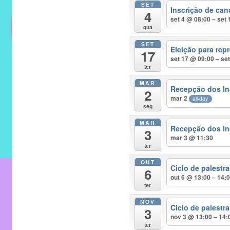
SET
do
Inscrição de can
4
IMECC
set 4 @ 08:00 – set
qua
e
SET
tem
Eleição para rep
17
como
set 17 @ 09:00 – se
ter
atribuição
MAR
implementar
Recepção dos In
2
mar 2
mecanismos
all-day
seg
que
MAR
proporcionem
Recepção dos In
3
mar 3 @ 11:30
o
ter
fortalecimento
OUT
dos
Ciclo de palest
6
out 6 @ 13:00 – 14:
vínculos
ter
sociais
NOV
e
Ciclo de palest
3
nov 3 @ 13:00 – 14:
profissionais
ter