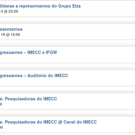
didatas a representantes do Grupo Elza
 13 @ 23:59
resentantes
t 19 @ 15:00
gressantes – IMECC e IFGW
gressantes – Auditório do IMECC
ras: Pesquisadoras do IMECC
00
ras: Pesquisadoras do IMECC
@ Canal do IMECC
00