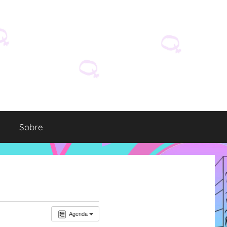
Sobre
Agenda