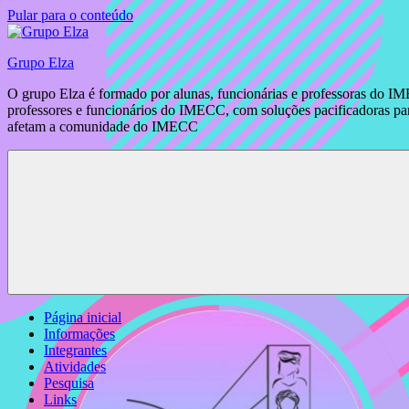
Pular para o conteúdo
Grupo Elza
O grupo Elza é formado por alunas, funcionárias e professoras do IM
professores e funcionários do IMECC, com soluções pacificadoras para
afetam a comunidade do IMECC
Página inicial
Informações
Integrantes
Atividades
Pesquisa
Links