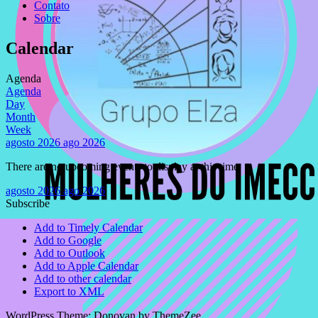
Contato
Sobre
Calendar
Agenda
Agenda
Day
Month
Week
agosto 2026
ago 2026
There are no upcoming events to display at this time.
agosto 2026
ago 2026
Subscribe
Add to Timely Calendar
Add to Google
Add to Outlook
Add to Apple Calendar
Add to other calendar
Export to XML
WordPress Theme: Donovan by ThemeZee.