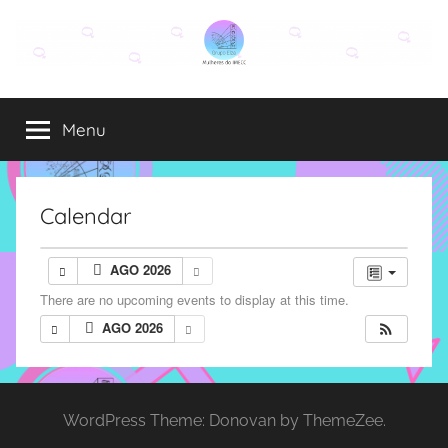
Pular
para
o
Grupo
O
conteúdo
grupo
Menu
Elza
Elza
é
formado
por
Calendar
alunas,
funcionárias
AGO 2026
e
There are no upcoming events to display at this time.
professoras
do
AGO 2026
IMECC
e
tem
WordPress Theme: Donovan by ThemeZee.
como
atribuição