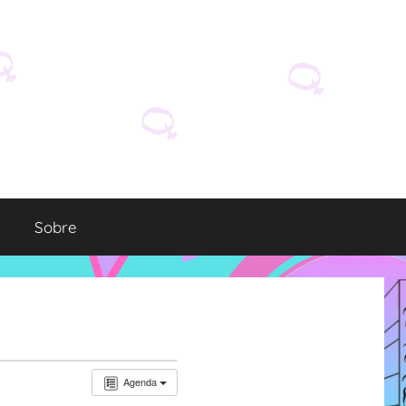
Sobre
Agenda