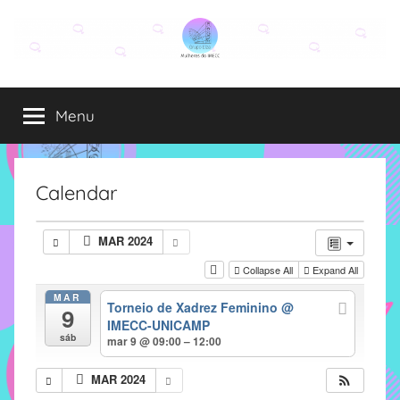
Pular
para
o
Grupo
O
conteúdo
grupo
Menu
Elza
Elza
é
formado
por
Calendar
alunas,
funcionárias
MAR 2024
e
Collapse All
Expand All
professoras
do
MAR
Torneio de Xadrez Feminino
@
9
IMECC
IMECC-UNICAMP
e
sáb
mar 9 @ 09:00 – 12:00
tem
como
MAR 2024
atribuição