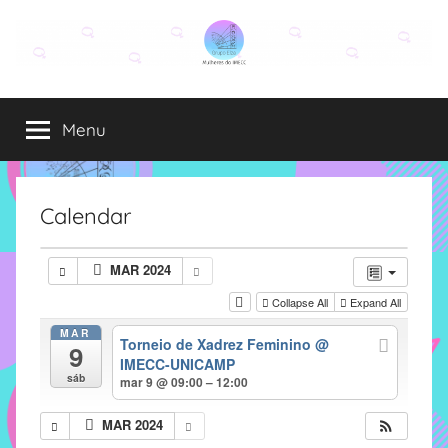
Pular
para
o
Grupo
O
conteúdo
grupo
Menu
Elza
Elza
é
formado
por
Calendar
alunas,
funcionárias
MAR 2024
e
Collapse All
Expand All
professoras
do
MAR
Torneio de Xadrez Feminino
@
9
IMECC
IMECC-UNICAMP
e
sáb
mar 9 @ 09:00 – 12:00
tem
como
MAR 2024
atribuição