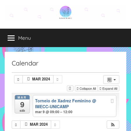
Pular
para
o
Grupo
O
conteúdo
grupo
Menu
Elza
Elza
é
formado
por
Calendar
alunas,
funcionárias
MAR 2024
e
Collapse All
Expand All
professoras
do
MAR
Torneio de Xadrez Feminino
@
9
IMECC
IMECC-UNICAMP
e
sáb
mar 9 @ 09:00 – 12:00
tem
como
MAR 2024
atribuição