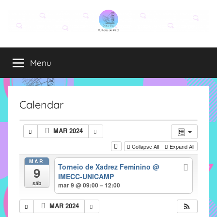
Pular
para
o
Grupo
O
conteúdo
grupo
Menu
Elza
Elza
é
formado
por
Calendar
alunas,
funcionárias
MAR 2024
e
Collapse All
Expand All
professoras
do
MAR
Torneio de Xadrez Feminino
@
9
IMECC
IMECC-UNICAMP
e
sáb
mar 9 @ 09:00 – 12:00
tem
como
MAR 2024
atribuição