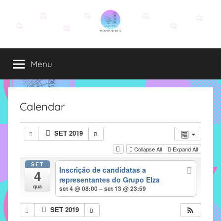
Pular
para
o
Grupo
O
conteúdo
grupo
Menu
Elza
Elza
é
formado
por
Calendar
alunas,
funcionárias
SET 2019
e
Collapse All
Expand All
professoras
do
SET
Inscrição de candidatas a
4
IMECC
representantes do Grupo Elza
e
qua
set 4 @ 08:00 – set 13 @ 23:59
tem
como
SET 2019
atribuição