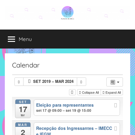
Pular
para
o
Grupo
O
conteúdo
grupo
Menu
Elza
Elza
é
formado
por
Calendar
alunas,
funcionárias
SET 2019 – MAR 2024
e
professoras
Collapse All
Expand All
do
SET
Eleição para representantes
IMECC
17
set 17 @ 09:00 – set 19 @ 15:00
e
ter
tem
MAR
como
Recepção dos Ingressantes – IMECC
2
e IFGW
atribuição