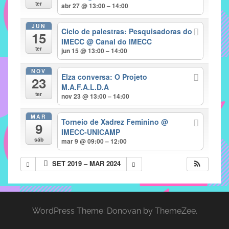
com
ter
abr 27 @ 13:00 – 14:00
soluções
JUN
pacificadoras
Ciclo de palestras: Pesquisadoras do
15
para
IMECC
@ Canal do IMECC
ter
jun 15 @ 13:00 – 14:00
os
problemas
NOV
Elza conversa: O Projeto
verificados
23
M.A.F.A.L.D.A
no
ter
nov 23 @ 13:00 – 14:00
instituto,
bem
MAR
Torneio de Xadrez Feminino
@
9
como
IMECC-UNICAMP
propor
sáb
mar 9 @ 09:00 – 12:00
diretrizes
SET 2019 – MAR 2024
e
ações
para
a
WordPress Theme: Donovan by ThemeZee.
prevenção
e