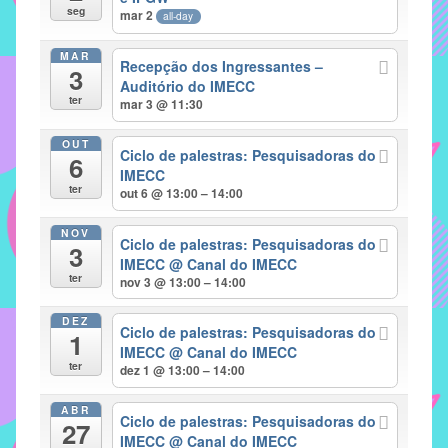
seg
mar 2
all-day
implementar
mecanismos
MAR
Recepção dos Ingressantes –
3
que
Auditório do IMECC
proporcionem
ter
mar 3 @ 11:30
o
fortalecimento
OUT
Ciclo de palestras: Pesquisadoras do
6
dos
IMECC
ter
vínculos
out 6 @ 13:00 – 14:00
sociais
NOV
e
Ciclo de palestras: Pesquisadoras do
3
IMECC
@ Canal do IMECC
profissionais
ter
nov 3 @ 13:00 – 14:00
entre
alunos,
DEZ
Ciclo de palestras: Pesquisadoras do
professores
1
IMECC
@ Canal do IMECC
e
ter
dez 1 @ 13:00 – 14:00
funcionários
do
ABR
Ciclo de palestras: Pesquisadoras do
27
IMECC,
IMECC
@ Canal do IMECC