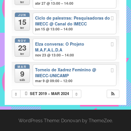
com
ter
abr 27 @ 13:00 – 14:00
soluções
JUN
pacificadoras
Ciclo de palestras: Pesquisadoras do
15
para
IMECC
@ Canal do IMECC
ter
jun 15 @ 13:00 – 14:00
os
problemas
NOV
Elza conversa: O Projeto
verificados
23
M.A.F.A.L.D.A
no
ter
nov 23 @ 13:00 – 14:00
instituto,
bem
MAR
Torneio de Xadrez Feminino
@
9
como
IMECC-UNICAMP
propor
sáb
mar 9 @ 09:00 – 12:00
diretrizes
SET 2019 – MAR 2024
e
ações
para
a
WordPress Theme: Donovan by ThemeZee.
prevenção
e