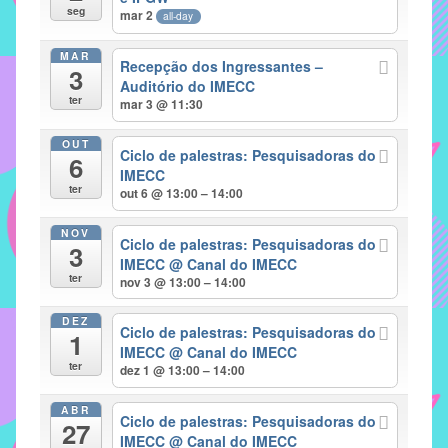
seg
mar 2
all-day
implementar
mecanismos
MAR
Recepção dos Ingressantes –
3
que
Auditório do IMECC
proporcionem
ter
mar 3 @ 11:30
o
fortalecimento
OUT
Ciclo de palestras: Pesquisadoras do
6
dos
IMECC
ter
vínculos
out 6 @ 13:00 – 14:00
sociais
NOV
e
Ciclo de palestras: Pesquisadoras do
3
IMECC
@ Canal do IMECC
profissionais
ter
nov 3 @ 13:00 – 14:00
entre
alunos,
DEZ
Ciclo de palestras: Pesquisadoras do
professores
1
IMECC
@ Canal do IMECC
e
ter
dez 1 @ 13:00 – 14:00
funcionários
do
ABR
Ciclo de palestras: Pesquisadoras do
27
IMECC,
IMECC
@ Canal do IMECC