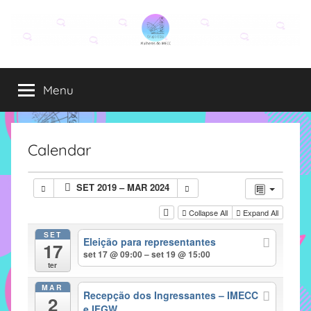
Pular
para
o
Grupo
O
conteúdo
grupo
Menu
Elza
Elza
é
formado
por
Calendar
alunas,
funcionárias
SET 2019 – MAR 2024
e
professoras
Collapse All
Expand All
do
SET
Eleição para representantes
IMECC
17
set 17 @ 09:00 – set 19 @ 15:00
e
ter
tem
MAR
como
Recepção dos Ingressantes – IMECC
2
e IFGW
atribuição