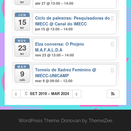
com
ter
abr 27 @ 13:00 – 14:00
soluções
JUN
pacificadoras
Ciclo de palestras: Pesquisadoras do
15
para
IMECC
@ Canal do IMECC
ter
jun 15 @ 13:00 – 14:00
os
problemas
NOV
Elza conversa: O Projeto
verificados
23
M.A.F.A.L.D.A
no
ter
nov 23 @ 13:00 – 14:00
instituto,
bem
MAR
Torneio de Xadrez Feminino
@
9
como
IMECC-UNICAMP
propor
sáb
mar 9 @ 09:00 – 12:00
diretrizes
SET 2019 – MAR 2024
e
ações
para
a
WordPress Theme: Donovan by ThemeZee.
prevenção
e