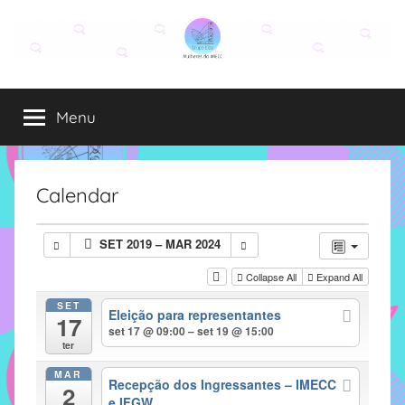
Pular
para
o
Grupo
O
conteúdo
grupo
Menu
Elza
Elza
é
formado
por
Calendar
alunas,
funcionárias
SET 2019 – MAR 2024
e
professoras
Collapse All
Expand All
do
SET
Eleição para representantes
IMECC
17
set 17 @ 09:00 – set 19 @ 15:00
e
ter
tem
MAR
como
Recepção dos Ingressantes – IMECC
2
e IFGW
atribuição