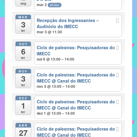
seg
mar 2
all-day
implementar
mecanismos
MAR
Recepção dos Ingressantes –
3
que
Auditório do IMECC
proporcionem
ter
mar 3 @ 11:30
o
fortalecimento
OUT
Ciclo de palestras: Pesquisadoras do
6
dos
IMECC
ter
vínculos
out 6 @ 13:00 – 14:00
sociais
NOV
e
Ciclo de palestras: Pesquisadoras do
3
IMECC
@ Canal do IMECC
profissionais
ter
nov 3 @ 13:00 – 14:00
entre
alunos,
DEZ
Ciclo de palestras: Pesquisadoras do
professores
1
IMECC
@ Canal do IMECC
e
ter
dez 1 @ 13:00 – 14:00
funcionários
do
ABR
Ciclo de palestras: Pesquisadoras do
27
IMECC,
IMECC
@ Canal do IMECC