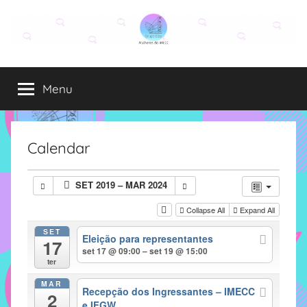
Pular
para
o
Grupo
O
conteúdo
grupo
Menu
Elza
Elza
é
formado
por
Calendar
alunas,
funcionárias
SET 2019 – MAR 2024
e
professoras
Collapse All
Expand All
do
SET
Eleição para representantes
IMECC
17
set 17 @ 09:00 – set 19 @ 15:00
e
ter
tem
MAR
como
Recepção dos Ingressantes – IMECC
2
e IFGW
atribuição