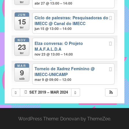
com
ter
abr 27 @ 13:00 – 14:00
soluções
JUN
pacificadoras
Ciclo de palestras: Pesquisadoras do
15
para
IMECC
@ Canal do IMECC
ter
jun 15 @ 13:00 – 14:00
os
problemas
NOV
Elza conversa: O Projeto
verificados
23
M.A.F.A.L.D.A
no
ter
nov 23 @ 13:00 – 14:00
instituto,
bem
MAR
Torneio de Xadrez Feminino
@
9
como
IMECC-UNICAMP
propor
sáb
mar 9 @ 09:00 – 12:00
diretrizes
SET 2019 – MAR 2024
e
ações
para
a
WordPress Theme: Donovan by ThemeZee.
prevenção
e