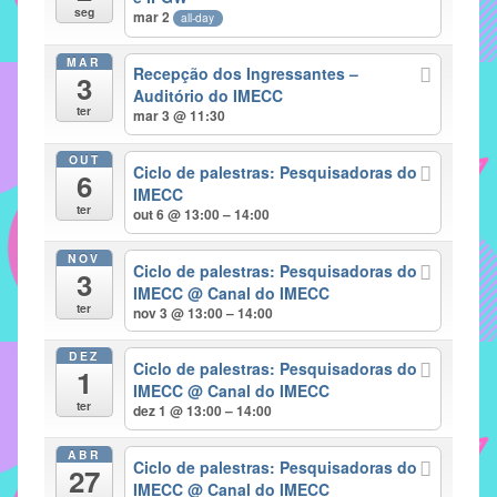
seg
mar 2
all-day
implementar
mecanismos
MAR
Recepção dos Ingressantes –
3
que
Auditório do IMECC
proporcionem
ter
mar 3 @ 11:30
o
fortalecimento
OUT
Ciclo de palestras: Pesquisadoras do
6
dos
IMECC
ter
vínculos
out 6 @ 13:00 – 14:00
sociais
NOV
e
Ciclo de palestras: Pesquisadoras do
3
IMECC
@ Canal do IMECC
profissionais
ter
nov 3 @ 13:00 – 14:00
entre
alunos,
DEZ
Ciclo de palestras: Pesquisadoras do
professores
1
IMECC
@ Canal do IMECC
e
ter
dez 1 @ 13:00 – 14:00
funcionários
do
ABR
Ciclo de palestras: Pesquisadoras do
27
IMECC,
IMECC
@ Canal do IMECC