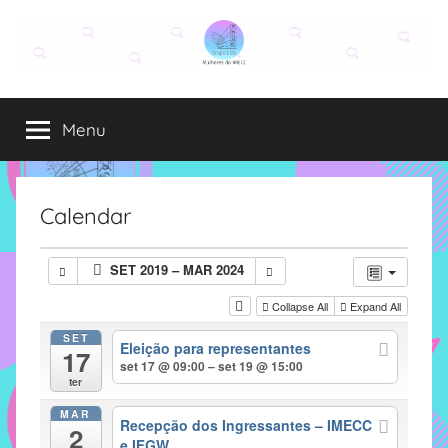
Pular
para
o
Grupo
O
conteúdo
grupo
Menu
Elza
Elza
é
formado
por
Calendar
alunas,
funcionárias
SET 2019 – MAR 2024
e
professoras
Collapse All
Expand All
do
SET
Eleição para representantes
IMECC
17
set 17 @ 09:00 – set 19 @ 15:00
e
ter
tem
MAR
como
Recepção dos Ingressantes – IMECC
2
e IFGW
atribuição