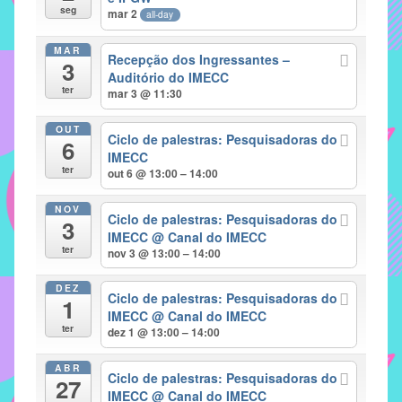
seg
mar 2
all-day
implementar
mecanismos
MAR
Recepção dos Ingressantes –
3
que
Auditório do IMECC
proporcionem
ter
mar 3 @ 11:30
o
fortalecimento
OUT
Ciclo de palestras: Pesquisadoras do
6
dos
IMECC
ter
vínculos
out 6 @ 13:00 – 14:00
sociais
NOV
e
Ciclo de palestras: Pesquisadoras do
3
IMECC
@ Canal do IMECC
profissionais
ter
nov 3 @ 13:00 – 14:00
entre
alunos,
DEZ
Ciclo de palestras: Pesquisadoras do
professores
1
IMECC
@ Canal do IMECC
e
ter
dez 1 @ 13:00 – 14:00
funcionários
do
ABR
Ciclo de palestras: Pesquisadoras do
27
IMECC,
IMECC
@ Canal do IMECC