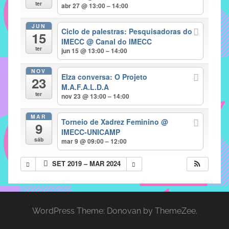
com
ter
abr 27 @ 13:00 – 14:00
soluções
JUN
pacificadoras
Ciclo de palestras: Pesquisadoras do
15
para
IMECC
@ Canal do IMECC
ter
jun 15 @ 13:00 – 14:00
os
problemas
NOV
Elza conversa: O Projeto
verificados
23
M.A.F.A.L.D.A
no
ter
nov 23 @ 13:00 – 14:00
instituto,
bem
MAR
Torneio de Xadrez Feminino
@
9
como
IMECC-UNICAMP
propor
sáb
mar 9 @ 09:00 – 12:00
diretrizes
SET 2019 – MAR 2024
e
ações
para
a
WordPress Theme: Donovan by ThemeZee.
prevenção
e