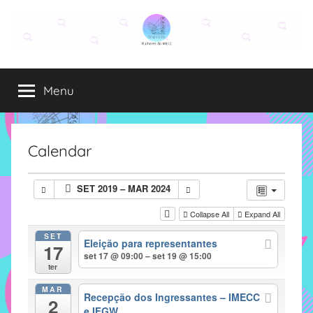
Pular
para
o
Grupo
O
conteúdo
grupo
Menu
Elza
Elza
é
formado
por
Calendar
alunas,
funcionárias
SET 2019 – MAR 2024
e
professoras
Collapse All
Expand All
do
SET
Eleição para representantes
IMECC
17
set 17 @ 09:00 – set 19 @ 15:00
e
ter
tem
MAR
como
Recepção dos Ingressantes – IMECC
2
e IFGW
atribuição