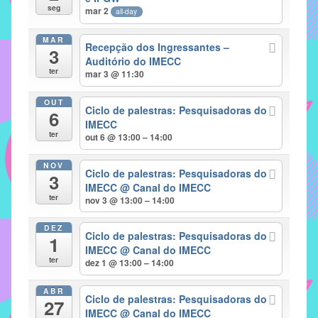
seg
mar 2
all-day
implementar
mecanismos
MAR
Recepção dos Ingressantes –
3
que
Auditório do IMECC
proporcionem
ter
mar 3 @ 11:30
o
fortalecimento
OUT
Ciclo de palestras: Pesquisadoras do
6
dos
IMECC
ter
vínculos
out 6 @ 13:00 – 14:00
sociais
NOV
e
Ciclo de palestras: Pesquisadoras do
3
IMECC
@ Canal do IMECC
profissionais
ter
nov 3 @ 13:00 – 14:00
entre
alunos,
DEZ
Ciclo de palestras: Pesquisadoras do
professores
1
IMECC
@ Canal do IMECC
e
ter
dez 1 @ 13:00 – 14:00
funcionários
do
ABR
Ciclo de palestras: Pesquisadoras do
27
IMECC,
IMECC
@ Canal do IMECC