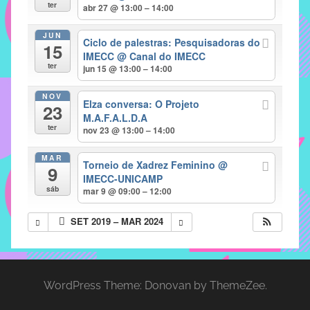
com
ter
abr 27 @ 13:00 – 14:00
soluções
JUN
pacificadoras
Ciclo de palestras: Pesquisadoras do
15
para
IMECC
@ Canal do IMECC
ter
jun 15 @ 13:00 – 14:00
os
problemas
NOV
Elza conversa: O Projeto
verificados
23
M.A.F.A.L.D.A
no
ter
nov 23 @ 13:00 – 14:00
instituto,
bem
MAR
Torneio de Xadrez Feminino
@
9
como
IMECC-UNICAMP
propor
sáb
mar 9 @ 09:00 – 12:00
diretrizes
SET 2019 – MAR 2024
e
ações
para
a
WordPress Theme: Donovan by ThemeZee.
prevenção
e