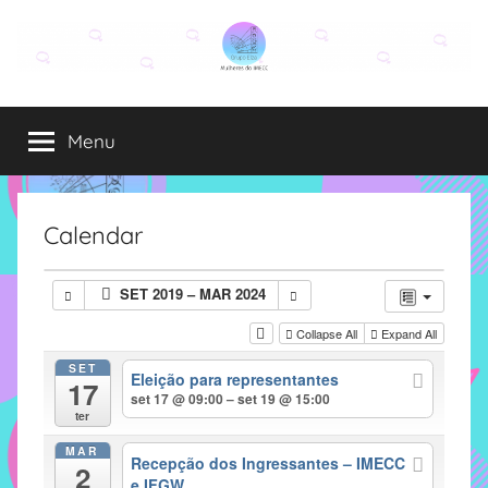
Pular
para
o
Grupo
O
conteúdo
grupo
Menu
Elza
Elza
é
formado
por
Calendar
alunas,
funcionárias
SET 2019 – MAR 2024
e
professoras
Collapse All
Expand All
do
SET
Eleição para representantes
IMECC
17
set 17 @ 09:00 – set 19 @ 15:00
e
ter
tem
MAR
como
Recepção dos Ingressantes – IMECC
2
e IFGW
atribuição