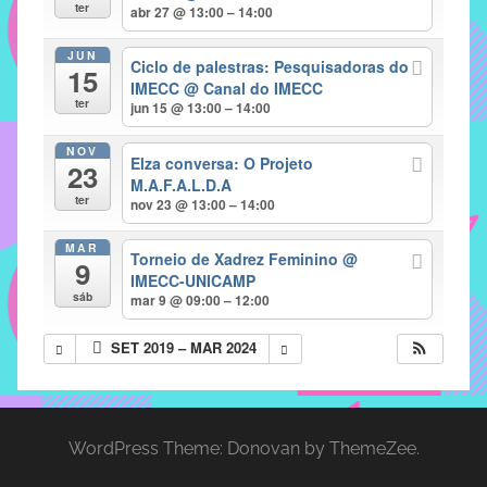
com
ter
abr 27 @ 13:00 – 14:00
soluções
JUN
pacificadoras
Ciclo de palestras: Pesquisadoras do
15
para
IMECC
@ Canal do IMECC
ter
jun 15 @ 13:00 – 14:00
os
problemas
NOV
Elza conversa: O Projeto
verificados
23
M.A.F.A.L.D.A
no
ter
nov 23 @ 13:00 – 14:00
instituto,
bem
MAR
Torneio de Xadrez Feminino
@
9
como
IMECC-UNICAMP
propor
sáb
mar 9 @ 09:00 – 12:00
diretrizes
SET 2019 – MAR 2024
e
ações
para
a
WordPress Theme: Donovan by ThemeZee.
prevenção
e