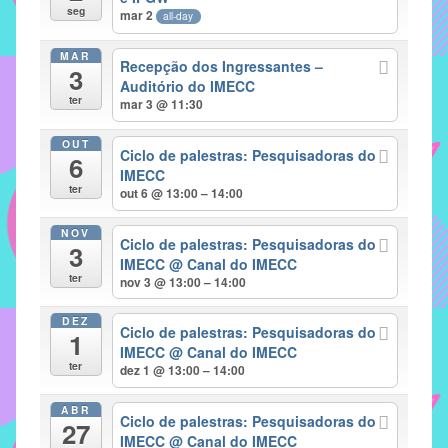
seg
mar 2
all-day
implementar
mecanismos
MAR
Recepção dos Ingressantes –
3
que
Auditório do IMECC
proporcionem
ter
mar 3 @ 11:30
o
fortalecimento
OUT
Ciclo de palestras: Pesquisadoras do
6
dos
IMECC
ter
vínculos
out 6 @ 13:00 – 14:00
sociais
NOV
e
Ciclo de palestras: Pesquisadoras do
3
IMECC
@ Canal do IMECC
profissionais
ter
nov 3 @ 13:00 – 14:00
entre
alunos,
DEZ
Ciclo de palestras: Pesquisadoras do
professores
1
IMECC
@ Canal do IMECC
e
ter
dez 1 @ 13:00 – 14:00
funcionários
do
ABR
Ciclo de palestras: Pesquisadoras do
27
IMECC,
IMECC
@ Canal do IMECC