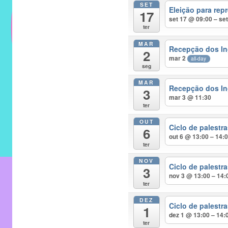
SET
do
Eleição para rep
17
IMECC
set 17 @ 09:00 – se
ter
e
MAR
tem
Recepção dos In
2
como
mar 2
all-day
seg
atribuição
MAR
implementar
Recepção dos In
3
mar 3 @ 11:30
mecanismos
ter
que
OUT
proporcionem
Ciclo de palest
6
out 6 @ 13:00 – 14:
o
ter
fortalecimento
NOV
dos
Ciclo de palest
3
nov 3 @ 13:00 – 14:
vínculos
ter
sociais
DEZ
e
Ciclo de palest
1
dez 1 @ 13:00 – 14:
profissionais
ter