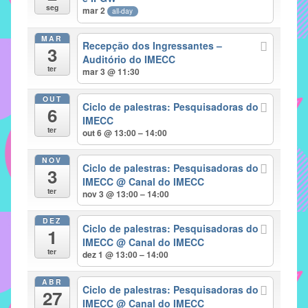
seg
mar 2
all-day
implementar
mecanismos
MAR
Recepção dos Ingressantes –
3
que
Auditório do IMECC
proporcionem
ter
mar 3 @ 11:30
o
fortalecimento
OUT
Ciclo de palestras: Pesquisadoras do
6
dos
IMECC
ter
vínculos
out 6 @ 13:00 – 14:00
sociais
NOV
e
Ciclo de palestras: Pesquisadoras do
3
IMECC
@ Canal do IMECC
profissionais
ter
nov 3 @ 13:00 – 14:00
entre
alunos,
DEZ
Ciclo de palestras: Pesquisadoras do
professores
1
IMECC
@ Canal do IMECC
e
ter
dez 1 @ 13:00 – 14:00
funcionários
do
ABR
Ciclo de palestras: Pesquisadoras do
27
IMECC,
IMECC
@ Canal do IMECC