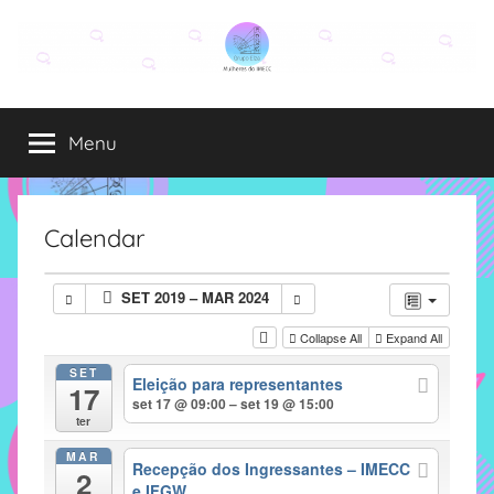
Pular
para
o
Grupo
O
conteúdo
grupo
Menu
Elza
Elza
é
formado
por
Calendar
alunas,
funcionárias
SET 2019 – MAR 2024
e
professoras
Collapse All
Expand All
do
SET
Eleição para representantes
IMECC
17
set 17 @ 09:00 – set 19 @ 15:00
e
ter
tem
MAR
como
Recepção dos Ingressantes – IMECC
2
e IFGW
atribuição