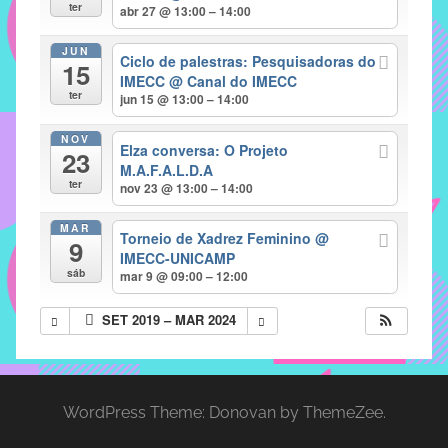
com
ter
abr 27 @ 13:00 – 14:00
soluções
JUN
pacificadoras
Ciclo de palestras: Pesquisadoras do
15
para
IMECC
@ Canal do IMECC
ter
jun 15 @ 13:00 – 14:00
os
problemas
NOV
Elza conversa: O Projeto
verificados
23
M.A.F.A.L.D.A
no
ter
nov 23 @ 13:00 – 14:00
instituto,
bem
MAR
Torneio de Xadrez Feminino
@
9
como
IMECC-UNICAMP
propor
sáb
mar 9 @ 09:00 – 12:00
diretrizes
SET 2019 – MAR 2024
e
ações
para
a
WordPress Theme: Donovan by ThemeZee.
prevenção
e