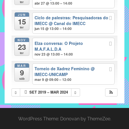
com
ter
abr 27 @ 13:00 – 14:00
soluções
JUN
pacificadoras
Ciclo de palestras: Pesquisadoras do
15
para
IMECC
@ Canal do IMECC
ter
jun 15 @ 13:00 – 14:00
os
problemas
NOV
Elza conversa: O Projeto
verificados
23
M.A.F.A.L.D.A
no
ter
nov 23 @ 13:00 – 14:00
instituto,
bem
MAR
Torneio de Xadrez Feminino
@
9
como
IMECC-UNICAMP
propor
sáb
mar 9 @ 09:00 – 12:00
diretrizes
SET 2019 – MAR 2024
e
ações
para
a
WordPress Theme: Donovan by ThemeZee.
prevenção
e