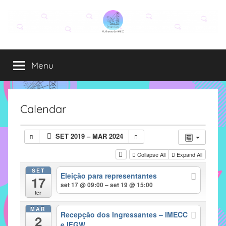
Pular
para
o
Grupo
O
conteúdo
grupo
Menu
Elza
Elza
é
formado
por
Calendar
alunas,
funcionárias
SET 2019 – MAR 2024
e
professoras
Collapse All
Expand All
do
SET
Eleição para representantes
IMECC
17
set 17 @ 09:00 – set 19 @ 15:00
e
ter
tem
MAR
como
Recepção dos Ingressantes – IMECC
2
e IFGW
atribuição