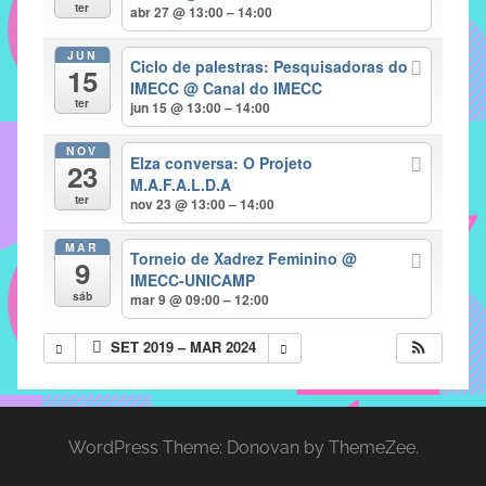
com
ter
abr 27 @ 13:00 – 14:00
soluções
JUN
pacificadoras
Ciclo de palestras: Pesquisadoras do
15
para
IMECC
@ Canal do IMECC
ter
jun 15 @ 13:00 – 14:00
os
problemas
NOV
Elza conversa: O Projeto
verificados
23
M.A.F.A.L.D.A
no
ter
nov 23 @ 13:00 – 14:00
instituto,
bem
MAR
Torneio de Xadrez Feminino
@
9
como
IMECC-UNICAMP
propor
sáb
mar 9 @ 09:00 – 12:00
diretrizes
SET 2019 – MAR 2024
e
ações
para
a
WordPress Theme: Donovan by ThemeZee.
prevenção
e