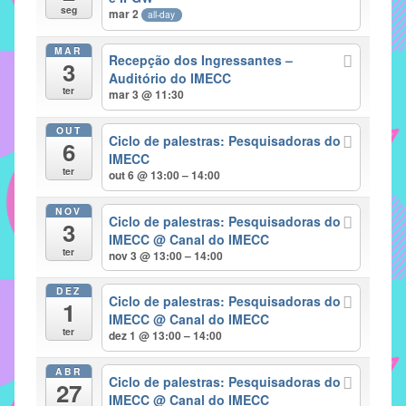
seg
mar 2
all-day
implementar
mecanismos
MAR
Recepção dos Ingressantes –
3
que
Auditório do IMECC
proporcionem
ter
mar 3 @ 11:30
o
fortalecimento
OUT
Ciclo de palestras: Pesquisadoras do
6
dos
IMECC
ter
vínculos
out 6 @ 13:00 – 14:00
sociais
NOV
e
Ciclo de palestras: Pesquisadoras do
3
IMECC
@ Canal do IMECC
profissionais
ter
nov 3 @ 13:00 – 14:00
entre
alunos,
DEZ
Ciclo de palestras: Pesquisadoras do
professores
1
IMECC
@ Canal do IMECC
e
ter
dez 1 @ 13:00 – 14:00
funcionários
do
ABR
Ciclo de palestras: Pesquisadoras do
27
IMECC,
IMECC
@ Canal do IMECC