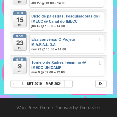
com
ter
abr 27 @ 13:00 – 14:00
soluções
JUN
pacificadoras
Ciclo de palestras: Pesquisadoras do
15
para
IMECC
@ Canal do IMECC
ter
jun 15 @ 13:00 – 14:00
os
problemas
NOV
Elza conversa: O Projeto
verificados
23
M.A.F.A.L.D.A
no
ter
nov 23 @ 13:00 – 14:00
instituto,
bem
MAR
Torneio de Xadrez Feminino
@
9
como
IMECC-UNICAMP
propor
sáb
mar 9 @ 09:00 – 12:00
diretrizes
SET 2019 – MAR 2024
e
ações
para
a
WordPress Theme: Donovan by ThemeZee.
prevenção
e