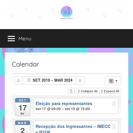
Pular
para
o
Grupo
O
conteúdo
grupo
Menu
Elza
Elza
é
formado
por
Calendar
alunas,
funcionárias
SET 2019 – MAR 2024
e
professoras
Collapse All
Expand All
do
SET
Eleição para representantes
IMECC
17
set 17 @ 09:00 – set 19 @ 15:00
e
ter
tem
MAR
como
Recepção dos Ingressantes – IMECC
2
e IFGW
atribuição