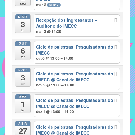
seg
mar 2
all-day
implementar
mecanismos
MAR
Recepção dos Ingressantes –
3
que
Auditório do IMECC
proporcionem
ter
mar 3 @ 11:30
o
fortalecimento
OUT
Ciclo de palestras: Pesquisadoras do
6
dos
IMECC
ter
vínculos
out 6 @ 13:00 – 14:00
sociais
NOV
e
Ciclo de palestras: Pesquisadoras do
3
IMECC
@ Canal do IMECC
profissionais
ter
nov 3 @ 13:00 – 14:00
entre
alunos,
DEZ
Ciclo de palestras: Pesquisadoras do
professores
1
IMECC
@ Canal do IMECC
e
ter
dez 1 @ 13:00 – 14:00
funcionários
do
ABR
Ciclo de palestras: Pesquisadoras do
27
IMECC,
IMECC
@ Canal do IMECC