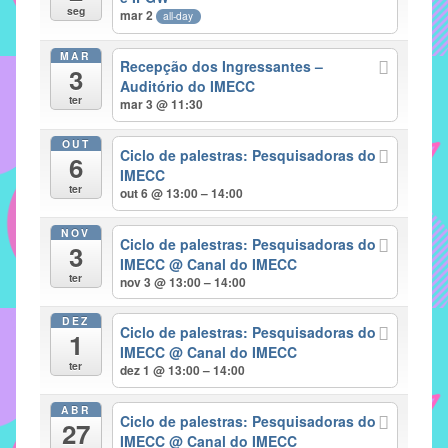
seg
mar 2
all-day
implementar
mecanismos
MAR
Recepção dos Ingressantes –
3
que
Auditório do IMECC
proporcionem
ter
mar 3 @ 11:30
o
fortalecimento
OUT
Ciclo de palestras: Pesquisadoras do
6
dos
IMECC
ter
vínculos
out 6 @ 13:00 – 14:00
sociais
NOV
e
Ciclo de palestras: Pesquisadoras do
3
IMECC
@ Canal do IMECC
profissionais
ter
nov 3 @ 13:00 – 14:00
entre
alunos,
DEZ
Ciclo de palestras: Pesquisadoras do
professores
1
IMECC
@ Canal do IMECC
e
ter
dez 1 @ 13:00 – 14:00
funcionários
do
ABR
Ciclo de palestras: Pesquisadoras do
27
IMECC,
IMECC
@ Canal do IMECC