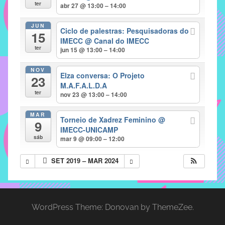
com
ter
abr 27 @ 13:00 – 14:00
soluções
JUN
pacificadoras
Ciclo de palestras: Pesquisadoras do
15
para
IMECC
@ Canal do IMECC
ter
jun 15 @ 13:00 – 14:00
os
problemas
NOV
Elza conversa: O Projeto
verificados
23
M.A.F.A.L.D.A
no
ter
nov 23 @ 13:00 – 14:00
instituto,
bem
MAR
Torneio de Xadrez Feminino
@
9
como
IMECC-UNICAMP
propor
sáb
mar 9 @ 09:00 – 12:00
diretrizes
SET 2019 – MAR 2024
e
ações
para
a
WordPress Theme: Donovan by ThemeZee.
prevenção
e