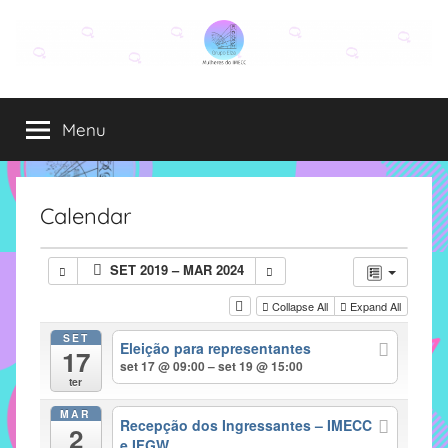
Pular
para
o
Grupo
O
conteúdo
grupo
Menu
Elza
Elza
é
formado
por
Calendar
alunas,
funcionárias
SET 2019 – MAR 2024
e
professoras
Collapse All
Expand All
do
SET
Eleição para representantes
IMECC
17
set 17 @ 09:00 – set 19 @ 15:00
e
ter
tem
MAR
como
Recepção dos Ingressantes – IMECC
2
e IFGW
atribuição