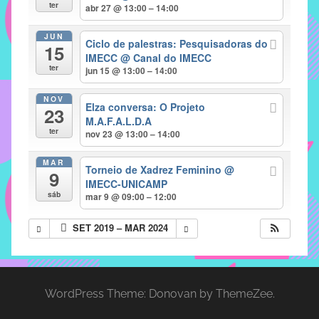
com
ter
abr 27 @ 13:00 – 14:00
soluções
JUN
pacificadoras
Ciclo de palestras: Pesquisadoras do
15
para
IMECC
@ Canal do IMECC
ter
jun 15 @ 13:00 – 14:00
os
problemas
NOV
Elza conversa: O Projeto
verificados
23
M.A.F.A.L.D.A
no
ter
nov 23 @ 13:00 – 14:00
instituto,
bem
MAR
Torneio de Xadrez Feminino
@
9
como
IMECC-UNICAMP
propor
sáb
mar 9 @ 09:00 – 12:00
diretrizes
SET 2019 – MAR 2024
e
ações
para
a
WordPress Theme: Donovan by ThemeZee.
prevenção
e