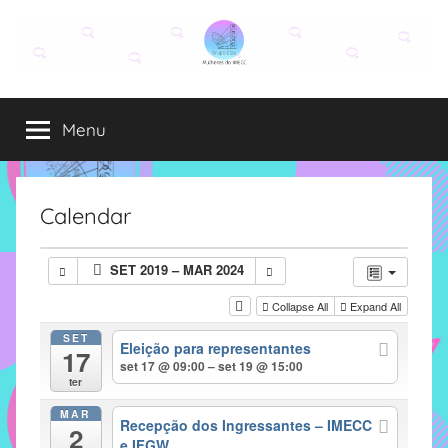
Pular
para
o
Grupo
O
conteúdo
grupo
Menu
Elza
Elza
é
formado
por
Calendar
alunas,
funcionárias
SET 2019 – MAR 2024
e
professoras
Collapse All
Expand All
do
SET
Eleição para representantes
IMECC
17
set 17 @ 09:00 – set 19 @ 15:00
e
ter
tem
MAR
como
Recepção dos Ingressantes – IMECC
2
e IFGW
atribuição