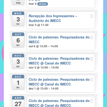
seg
mar 2
all-day
implementar
mecanismos
MAR
Recepção dos Ingressantes –
3
que
Auditório do IMECC
proporcionem
ter
mar 3 @ 11:30
o
fortalecimento
OUT
Ciclo de palestras: Pesquisadoras do
6
dos
IMECC
ter
vínculos
out 6 @ 13:00 – 14:00
sociais
NOV
e
Ciclo de palestras: Pesquisadoras do
3
IMECC
@ Canal do IMECC
profissionais
ter
nov 3 @ 13:00 – 14:00
entre
alunos,
DEZ
Ciclo de palestras: Pesquisadoras do
professores
1
IMECC
@ Canal do IMECC
e
ter
dez 1 @ 13:00 – 14:00
funcionários
do
ABR
Ciclo de palestras: Pesquisadoras do
27
IMECC,
IMECC
@ Canal do IMECC